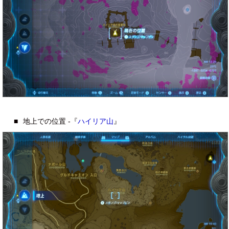
■
地上での位置 -『
ハイリア山
』