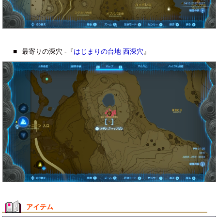
■
最寄りの深穴 -『
はじまりの台地 西深穴
』
アイテム