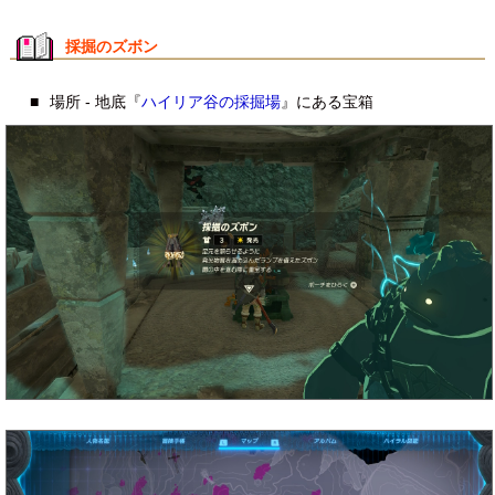
採掘のズボン
■
場所 - 地底『
ハイリア谷の採掘場
』にある宝箱