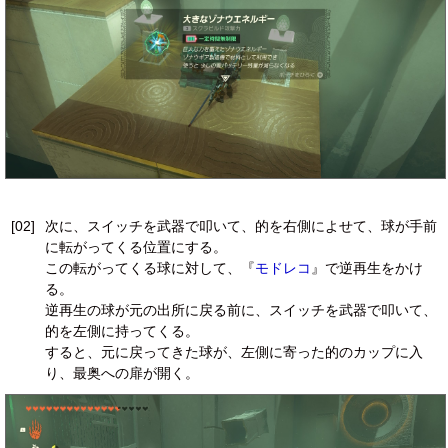
[02]
次に、スイッチを武器で叩いて、的を右側によせて、球が手前
に転がってくる位置にする。
この転がってくる球に対して、『
モドレコ
』で逆再生をかけ
る。
逆再生の球が元の出所に戻る前に、スイッチを武器で叩いて、
的を左側に持ってくる。
すると、元に戻ってきた球が、左側に寄った的のカップに入
り、最奥への扉が開く。