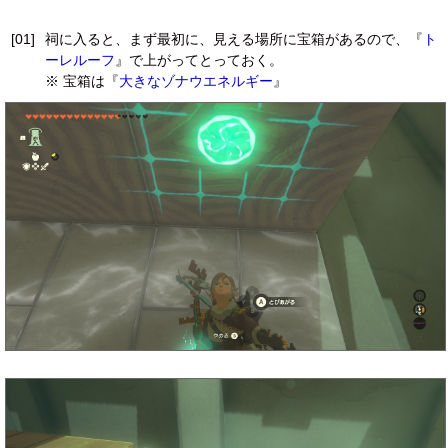
[01]
祠に入ると、まず最初に、見える場所に宝箱があるので、『
ト
ーレルーフ
』で上がってとっておく。
※ 宝箱は『
大きなゾナウエネルギー
』