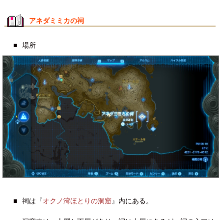
アネダミミカの祠
■
場所
■
祠は『
オクノ湾ほとりの洞窟
』内にある。