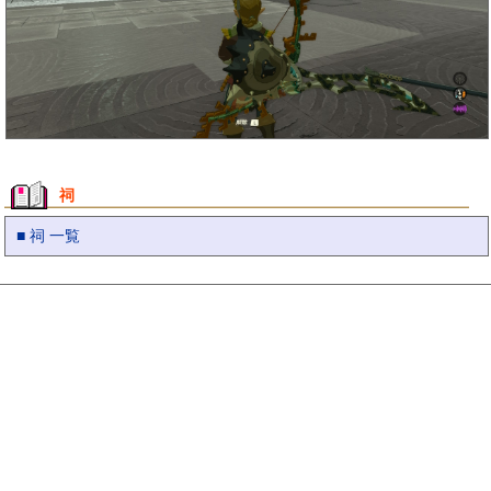
祠
■ 祠 一覧