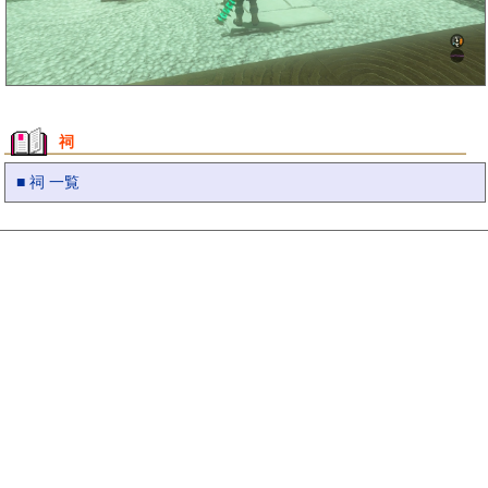
祠
■ 祠 一覧