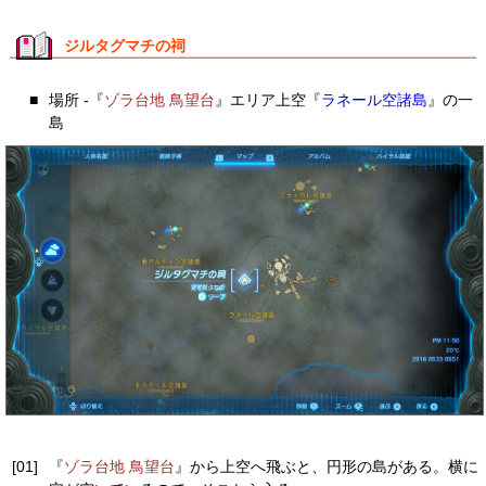
ジルタグマチの祠
■
場所 -『
ゾラ台地 鳥望台
』エリア上空『
ラネール空諸島
』の一
島
[01]
『
ゾラ台地 鳥望台
』から上空へ飛ぶと、円形の島がある。横に