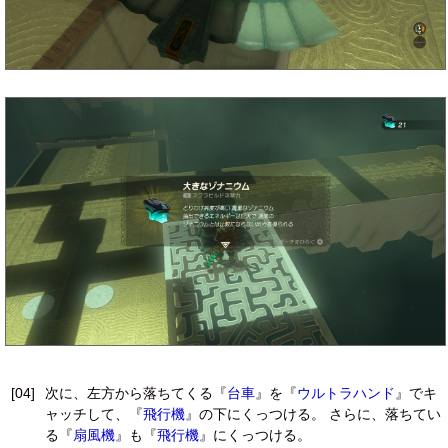
[04]
次に、左方から落ちてくる『
台車
』を『
ウルトラハンド
』でキ
ャッチして、『
飛行機
』の下にくっつける。 さらに、落ちてい
る『
扇風機
』も『
飛行機
』にくっつける。