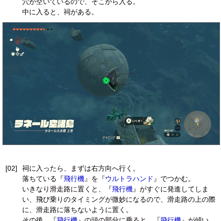
穴が空いているので、そこから入る。
中に入ると、祠がある。
[02]
祠に入ったら、まずは右方向へ行く。
落ちている『
飛行機
』を『
ウルトラハンド
』でつかむ。
いきなり滑走路に置くと、『
飛行機
』がすぐに発進してしま
い、飛び乗りのタイミングが微妙になるので、滑走路の上の際
に、滑走路に落ちないように置く。
その後、『
飛行機
』の頭の部分に乗ると、『
飛行機
』が傾い