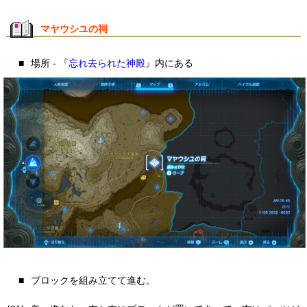
マヤウシユの祠
■
場所 - 『
忘れ去られた神殿
』内にある
■
ブロックを組み立てて進む。