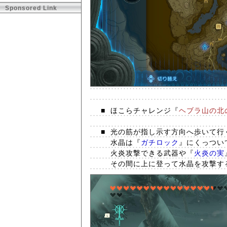
Sponsored Link
■
ほこらチャレンジ『
ヘブラ山の北
■
光の筋が指し示す方向へ歩いて行
水晶は『
ガチロック
』にくっつい
火炎攻撃できる武器や『
火炎の実
その間に上に登って水晶を攻撃す