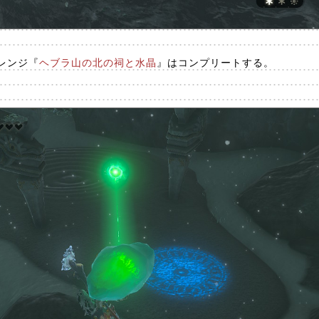
レンジ『
ヘブラ山の北の祠と水晶
』はコンプリートする。