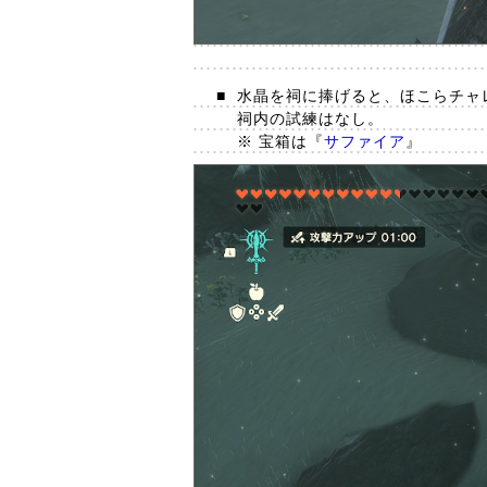
■
水晶を祠に捧げると、ほこらチャ
祠内の試練はなし。
※ 宝箱は『
サファイア
』