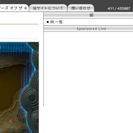
ーズ オブ ザ キ
当サイトについて
問い合わせ
411 / 433887
ム
祠
■ 祠 一覧
Sponsored Link