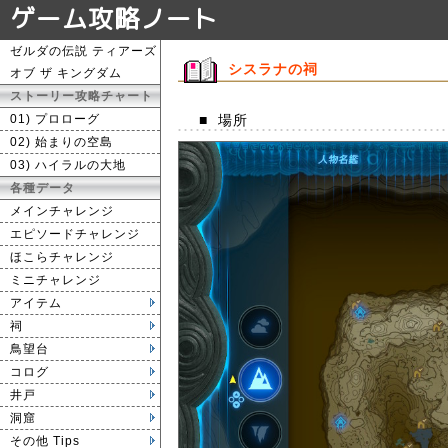
ゲーム攻略ノート
ゼルダの伝説 ティアーズ
シスラナの祠
オブ ザ キングダム
ストーリー攻略チャート
01) プロローグ
■
場所
02) 始まりの空島
03) ハイラルの大地
各種データ
メインチャレンジ
エピソードチャレンジ
ほこらチャレンジ
ミニチャレンジ
アイテム
祠
鳥望台
コログ
井戸
洞窟
その他 Tips