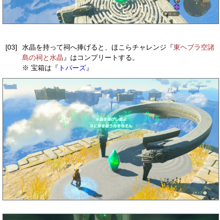
[03]
水晶を持って祠へ捧げると、ほこらチャレンジ『
東ヘブラ空諸
島の祠と水晶
』はコンプリートする。
※ 宝箱は『
トパーズ
』