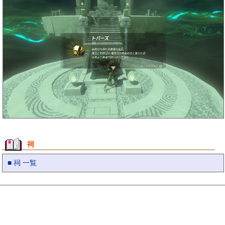
祠
■ 祠 一覧