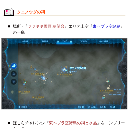
タニノウダの祠
■
場所 -『
ツツキキ雪原 鳥望台
』エリア上空『
東ヘブラ空諸島
』
の一島
■
ほこらチャレンジ『
東ヘブラ空諸島の祠と水晶
』をコンプリー