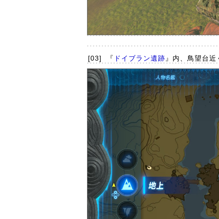
[03]
『
ドイブラン遺跡
』内、鳥望台近