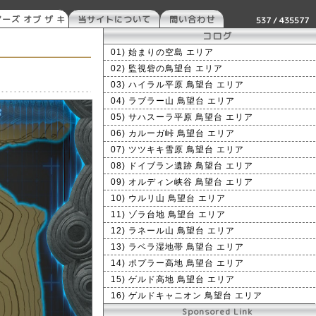
ーズ オブ ザ キ
当サイトについて
問い合わせ
537 / 435577
ム
コログ
01) 始まりの空島 エリア
02) 監視砦の鳥望台 エリア
03) ハイラル平原 鳥望台 エリア
04) ラブラー山 鳥望台 エリア
05) サハスーラ平原 鳥望台 エリア
06) カルーガ峠 鳥望台 エリア
07) ツツキキ雪原 鳥望台 エリア
08) ドイブラン遺跡 鳥望台 エリア
09) オルディン峡谷 鳥望台 エリア
10) ウルリ山 鳥望台 エリア
11) ゾラ台地 鳥望台 エリア
12) ラネール山 鳥望台 エリア
13) ラベラ湿地帯 鳥望台 エリア
14) ポプラー高地 鳥望台 エリア
15) ゲルド高地 鳥望台 エリア
16) ゲルドキャニオン 鳥望台 エリア
Sponsored Link