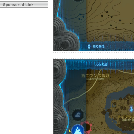
Sponsored Link