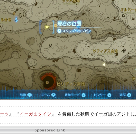
ーツ
』 『
イーガ団タイツ
』 を装備した状態でイーガ団のアジトに
Sponsored Link