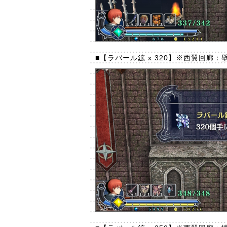
■【ラバール鉱 x 320】※西翼回廊