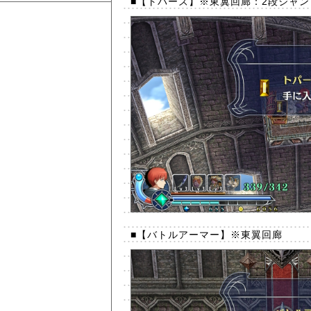
■【トパーズ】※東翼回廊：2段ジャ
■【バトルアーマー】※東翼回廊