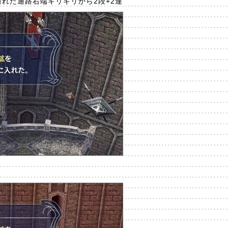
：壊れた通路右端ギリギリから2段+2連