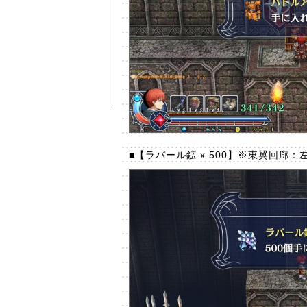
■【ラバール鉱 x 500】※東翼回廊