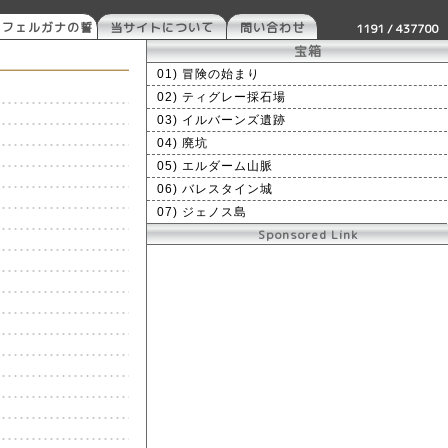
 フェルガナの誓
当サイトについて
問い合わせ
1191 / 437700
宝箱
01) 冒険の始まり
02) ティグレー採石場
03) イルバーンズ遺跡
04) 廃坑
05) エルダーム山脈
06) バレスタイン城
07) ジェノス島
Sponsored Link