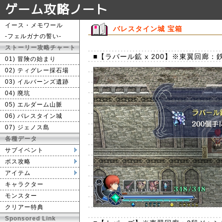
ゲーム攻略ノート
イース・メモワール
バレスタイン城 宝箱
-フェルガナの誓い-
ストーリー攻略チャート
■【ラバール鉱 x 200】※東翼回廊
01) 冒険の始まり
02) ティグレー採石場
03) イルバーンズ遺跡
04) 廃坑
05) エルダーム山脈
06) バレスタイン城
07) ジェノス島
各種データ
サブイベント
ボス攻略
アイテム
キャラクター
モンスター
クリアー特典
Sponsored Link