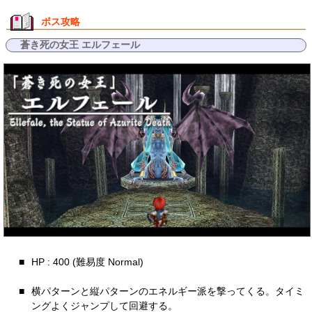
ボス攻略
蒼き死の女王 エルフェール
■
HP : 400 (難易度 Normal)
■
横パターンと縦パターンのエネルギー派を撃ってくる。タイミ
ングよくジャンプして回避する。