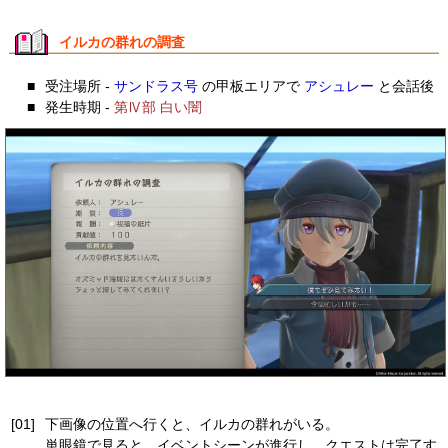
イルカの群れの調査
■
受注場所 -
サンドラス号
の甲板エリアで
アシュレー
と会話後
■
発生時期 -
第Ⅳ部 白い闇
[01]
下画像の位置へ行くと、イルカの群れがいる。
単眼鏡で見ると、イベントシーンが進行し、クエストは完了す