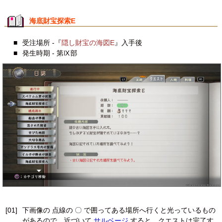
海底財宝探索E
■
受注場所 -『
隠し財宝の海図E
』入手後
■
発生時期 - 第Ⅸ部
[01]
下画像の 点線の 〇 で囲ってある場所へ行くと光っているもの
があるので、近づいて
サルベージ
すると、クエストは完了す