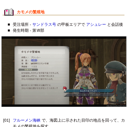
カモメの繁殖地
■
受注場所 -
サンドラス号
の甲板エリアで
アシュレー
と会話後
■
発生時期 - 第Ⅶ部
[01]
フルーメン海峡
で、海図上に示された目印の地点を回って、カ
モメの繁殖地を探す。