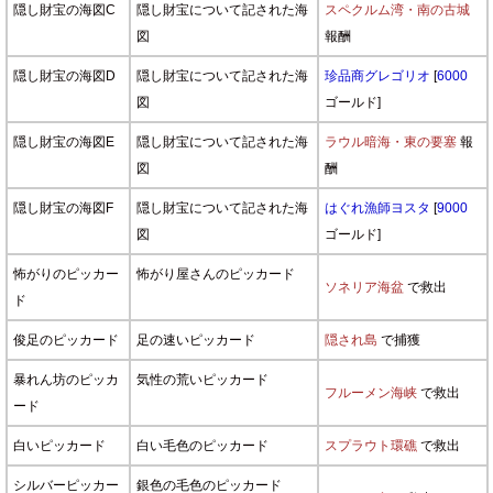
隠し財宝の海図C
隠し財宝について記された海
スペクルム湾・南の古城
図
報酬
隠し財宝の海図D
隠し財宝について記された海
珍品商グレゴリオ
[
6000
図
ゴールド]
隠し財宝の海図E
隠し財宝について記された海
ラウル暗海・東の要塞
報
図
酬
隠し財宝の海図F
隠し財宝について記された海
はぐれ漁師ヨスタ
[
9000
図
ゴールド]
怖がりのピッカー
怖がり屋さんのピッカード
ソネリア海盆
で救出
ド
俊足のピッカード
足の速いピッカード
隠され島
で捕獲
暴れん坊のピッカ
気性の荒いピッカード
フルーメン海峡
で救出
ード
白いピッカード
白い毛色のピッカード
スプラウト環礁
で救出
シルバーピッカー
銀色の毛色のピッカード