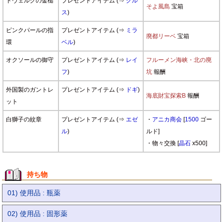
ドヴェルグの金槌
プレゼントアイテム (⇒
クル
そよ風島
宝箱
ス
)
ピンクパールの指
プレゼントアイテム (⇒
ミラ
廃都リーベ
宝箱
環
ベル
)
オクソールの御守
プレゼントアイテム (⇒
レイ
フルーメン海峡・北の廃
フ
)
坑
報酬
外国製のガントレ
プレゼントアイテム (⇒
ドギ
)
海底財宝探索B
報酬
ット
白獅子の紋章
プレゼントアイテム (⇒
エゼ
・
アニカ商会
[
1500
ゴー
ル
)
ルド]
・物々交換 [
晶石
x500]
持ち物
01) 使用品 : 瓶薬
02) 使用品 : 固形薬