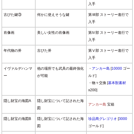
入手
古びた鍵③
何かに使えそうな鍵
第Ⅶ部 ストーリー進行で
入手
肖像画
美しい女性の肖像画
第Ⅳ部 ストーリー進行で
入手
年代物の斧
古びた斧
第Ⅴ部 ストーリー進行で
入手
イヴァルデハンマ
他の場所でも武具の最終強化
・
アンカー島
[
10000
ゴー
ー
が可能
ルド]
・物々交換 [
基本獣素材
x200]
隠し財宝の海図A
隠し財宝について記された海
アンカー島
宝箱
図
隠し財宝の海図B
隠し財宝について記された海
珍品商グレゴリオ
[
3000
図
ゴールド]