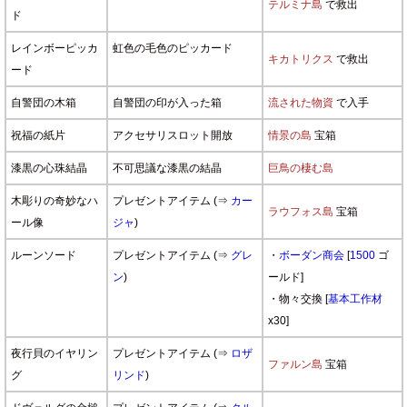
テルミナ島
で救出
ド
レインボーピッカ
虹色の毛色のピッカード
キカトリクス
で救出
ード
自警団の木箱
自警団の印が入った箱
流された物資
で入手
祝福の紙片
アクセサリスロット開放
情景の島
宝箱
漆黒の心珠結晶
不可思議な漆黒の結晶
巨鳥の棲む島
木彫りの奇妙なハ
プレゼントアイテム (⇒
カー
ラウフォス島
宝箱
ール像
ジャ
)
ルーンソード
プレゼントアイテム (⇒
グレ
・
ボーダン商会
[
1500
ゴ
ン
)
ールド]
・物々交換 [
基本工作材
x30]
夜行貝のイヤリン
プレゼントアイテム (⇒
ロザ
ファルン島
宝箱
グ
リンド
)