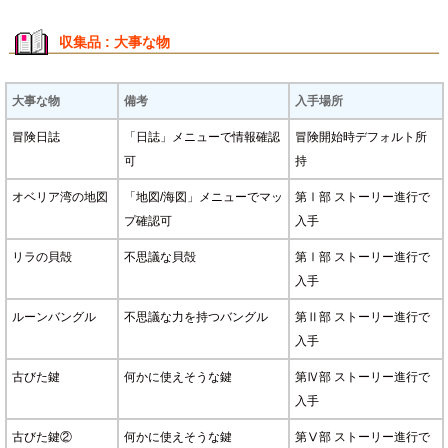
収集品 : 大事な物
大事な物
備考
入手場所
冒険日誌
「日誌」メニューで情報確認
冒険開始時デフォルト所
可
持
オベリア湾の地図
「地図/海図」メニューでマッ
第Ⅰ部 ストーリー進行で
プ確認可
入手
リラの貝殻
不思議な貝殻
第Ⅰ部 ストーリー進行で
入手
ルーンバングル
不思議な力を持つバングル
第Ⅱ部 ストーリー進行で
入手
古びた鍵
何かに使えそうな鍵
第Ⅳ部 ストーリー進行で
入手
古びた鍵②
何かに使えそうな鍵
第Ⅴ部 ストーリー進行で