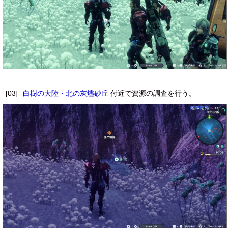
[03]
白樹の大陸・北の灰燼砂丘
付近で資源の調査を行う。