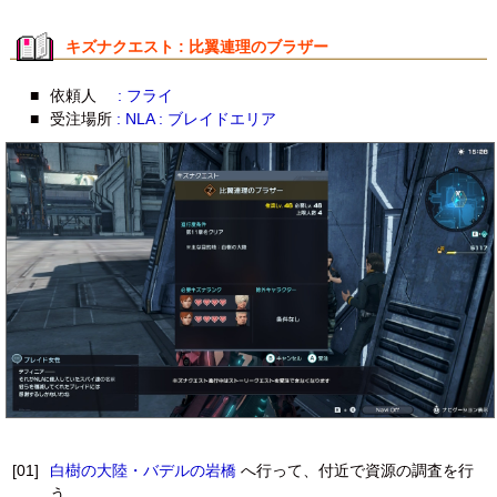
キズナクエスト : 比翼連理のブラザー
■
依頼人
: フライ
■
受注場所
: NLA : ブレイドエリア
[01]
白樹の大陸・バデルの岩橋
へ行って、付近で資源の調査を行
う。