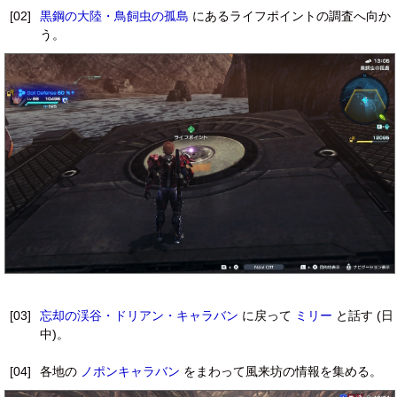
[02]
黒鋼の大陸・鳥飼虫の孤島
にあるライフポイントの調査へ向か
う。
[03]
忘却の渓谷・ドリアン・キャラバン
に戻って
ミリー
と話す (日
中)。
[04]
各地の
ノポンキャラバン
をまわって風来坊の情報を集める。