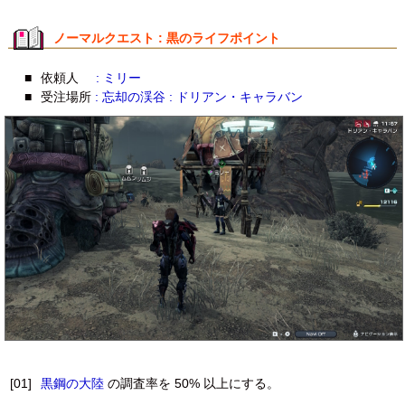
ノーマルクエスト : 黒のライフポイント
■
依頼人
: ミリー
■
受注場所
: 忘却の渓谷 : ドリアン・キャラバン
[01]
黒鋼の大陸
の調査率を 50% 以上にする。