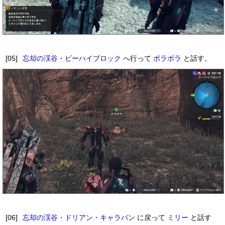
[05]
忘却の渓谷・ビーハイブロック
へ行って
ボラボラ
と話す。
[06]
忘却の渓谷・ドリアン・キャラバン
に戻って
ミリー
と話す