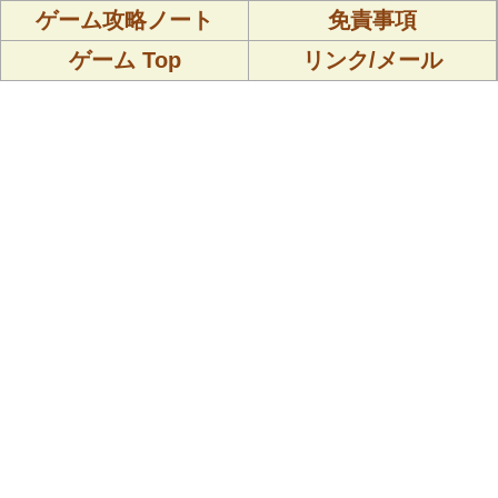
ゲーム攻略ノート
免責事項
ゲーム Top
リンク/メール