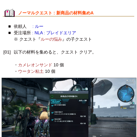
ノーマルクエスト : 新商品の材料集めA
■
依頼人
: ルー
■
受注場所
: NLA : ブレイドエリア
※ クエスト『
ルーの悩み
』の子クエスト
[01]
以下の材料を集めると、クエスト クリア。
・
カメレオンサンド
10 個
・
ウータン粘土
10 個