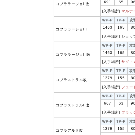
691
65
9
コブララージョII改
[入手場所]
マルナ
WP-P
TP-P
攻
1463
165
8
コブララージョIII
[入手場所] ショップ
WP-P
TP-P
攻
1463
165
8
コブララージョIII改
[入手場所]
サグ・
WP-P
TP-P
攻
1379
155
8
コブラストラル改
[入手場所]
フェー
WP-P
TP-P
攻
667
63
9
コブラストラルII改
[入手場所]
ブラッ
WP-P
TP-P
攻
1379
155
8
コブラアルタ改