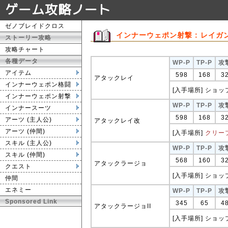
ゲーム攻略ノート
ゼノブレイドクロス
インナーウェポン射撃 : レイガ
ストーリー攻略
攻略チャート
各種データ
WP-P
TP-P
攻
アイテム
598
168
3
アタックレイ
インナーウェポン格闘
[入手場所] ショップ
インナーウェポン射撃
WP-P
TP-P
攻
インナースーツ
598
168
3
アーツ (主人公)
アタックレイ改
アーツ (仲間)
[入手場所]
クリー
スキル (主人公)
WP-P
TP-P
攻
スキル (仲間)
568
160
3
アタックラージョ
クエスト
[入手場所] ショップ
仲間
エネミー
WP-P
TP-P
攻
Sponsored Link
345
65
4
アタックラージョII
[入手場所] ショップ