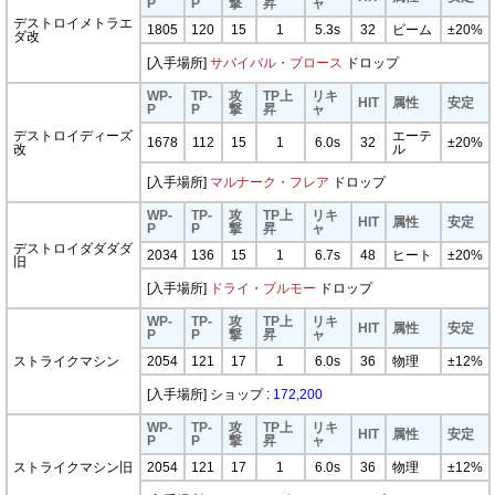
P
P
撃
昇
ャ
デストロイメトラエ
1805
120
15
1
5.3s
32
ビーム
±20%
ダ改
[入手場所]
サバイバル・ブロース
ドロップ
WP-
TP-
攻
TP上
リキ
HIT
属性
安定
P
P
撃
昇
ャ
デストロイディーズ
エーテ
1678
112
15
1
6.0s
32
±20%
改
ル
[入手場所]
マルナーク・フレア
ドロップ
WP-
TP-
攻
TP上
リキ
HIT
属性
安定
P
P
撃
昇
ャ
デストロイダダダダ
2034
136
15
1
6.7s
48
ヒート
±20%
旧
[入手場所]
ドライ・プルモー
ドロップ
WP-
TP-
攻
TP上
リキ
HIT
属性
安定
P
P
撃
昇
ャ
ストライクマシン
2054
121
17
1
6.0s
36
物理
±12%
[入手場所] ショップ :
172,200
WP-
TP-
攻
TP上
リキ
HIT
属性
安定
P
P
撃
昇
ャ
ストライクマシン旧
2054
121
17
1
6.0s
36
物理
±12%