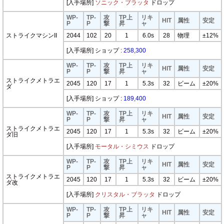
[入手場所]
ソニック・ブラッタ
ドロップ
WP-
TP-
攻
TP上
リキ
HIT
属性
安定
P
P
撃
昇
ャ
ストライクマシンII
2044
102
20
1
6.0s
28
物理
±12%
[入手場所] ショップ :
258,300
WP-
TP-
攻
TP上
リキ
HIT
属性
安定
P
P
撃
昇
ャ
ストライクメトラエ
2045
120
17
1
5.3s
32
ビーム
±20%
ダ
[入手場所] ショップ :
189,400
WP-
TP-
攻
TP上
リキ
HIT
属性
安定
P
P
撃
昇
ャ
ストライクメトラエ
2045
120
17
1
5.3s
32
ビーム
±20%
ダ旧
[入手場所]
モータル・シミウス
ドロップ
WP-
TP-
攻
TP上
リキ
HIT
属性
安定
P
P
撃
昇
ャ
ストライクメトラエ
2045
120
17
1
5.3s
32
ビーム
±20%
ダ改
[入手場所]
クリスタル・ブラッタ
ドロップ
WP-
TP-
攻
TP上
リキ
HIT
属性
安定
P
P
撃
昇
ャ