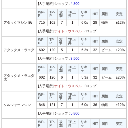
[入手場所] ショップ :
4,800
WP-
TP-
攻
TP上
リキ
HIT
属性
安定
P
P
撃
昇
ャ
アタックマシンII改
715
102
7
1
6.0s
28
物理
±12%
[入手場所]
ナイト・ウスペル
ドロップ
WP-
TP-
攻
TP上
リキ
HIT
属性
安定
P
P
撃
昇
ャ
アタックメトラエダ
602
120
5
1
5.3s
32
ビーム
±20%
[入手場所] ショップ :
3,500
WP-
TP-
攻
TP上
リキ
HIT
属性
安定
P
P
撃
昇
ャ
アタックメトラエダ
602
120
6
1
5.3s
32
ビーム
±20%
改
[入手場所]
ナイト・ウスペル
ドロップ
WP-
TP-
攻
TP上
リキ
HIT
属性
安定
P
P
撃
昇
ャ
ソルジャーマシン
846
121
7
1
6.0s
36
物理
±12%
[入手場所] ショップ :
5,800
WP-
TP-
攻
TP上
リキ
HIT
属性
安定
P
P
撃
昇
ャ