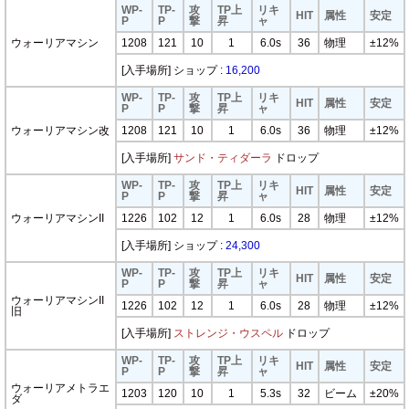
WP-
TP-
攻
TP上
リキ
HIT
属性
安定
P
P
撃
昇
ャ
ウォーリアマシン
1208
121
10
1
6.0s
36
物理
±12%
[入手場所] ショップ :
16,200
WP-
TP-
攻
TP上
リキ
HIT
属性
安定
P
P
撃
昇
ャ
ウォーリアマシン改
1208
121
10
1
6.0s
36
物理
±12%
[入手場所]
サンド・ティダーラ
ドロップ
WP-
TP-
攻
TP上
リキ
HIT
属性
安定
P
P
撃
昇
ャ
ウォーリアマシンII
1226
102
12
1
6.0s
28
物理
±12%
[入手場所] ショップ :
24,300
WP-
TP-
攻
TP上
リキ
HIT
属性
安定
P
P
撃
昇
ャ
ウォーリアマシンII
1226
102
12
1
6.0s
28
物理
±12%
旧
[入手場所]
ストレンジ・ウスペル
ドロップ
WP-
TP-
攻
TP上
リキ
HIT
属性
安定
P
P
撃
昇
ャ
ウォーリアメトラエ
1203
120
10
1
5.3s
32
ビーム
±20%
ダ