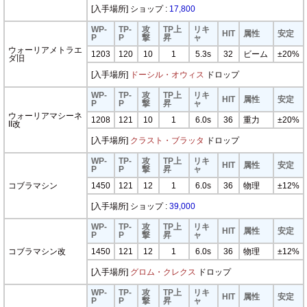
[入手場所] ショップ :
17,800
WP-
TP-
攻
TP上
リキ
HIT
属性
安定
P
P
撃
昇
ャ
ウォーリアメトラエ
1203
120
10
1
5.3s
32
ビーム
±20%
ダ旧
[入手場所]
ドーシル・オウィス
ドロップ
WP-
TP-
攻
TP上
リキ
HIT
属性
安定
P
P
撃
昇
ャ
ウォーリアマシーネ
1208
121
10
1
6.0s
36
重力
±20%
II改
[入手場所]
クラスト・ブラッタ
ドロップ
WP-
TP-
攻
TP上
リキ
HIT
属性
安定
P
P
撃
昇
ャ
コブラマシン
1450
121
12
1
6.0s
36
物理
±12%
[入手場所] ショップ :
39,000
WP-
TP-
攻
TP上
リキ
HIT
属性
安定
P
P
撃
昇
ャ
コブラマシン改
1450
121
12
1
6.0s
36
物理
±12%
[入手場所]
グロム・クレクス
ドロップ
WP-
TP-
攻
TP上
リキ
HIT
属性
安定
P
P
撃
昇
ャ