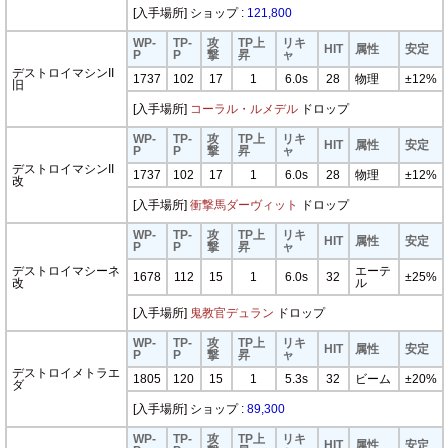
[入手場所] ショップ :
121,800
WP-
TP-
攻
TP上
リキ
HIT
属性
安定
P
P
撃
昇
ャ
デストロイマシンII
1737
102
17
1
6.0s
28
物理
±12%
旧
[入手場所]
コーラル・ルメデル
ドロップ
WP-
TP-
攻
TP上
リキ
HIT
属性
安定
P
P
撃
昇
ャ
デストロイマシンII
1737
102
17
1
6.0s
28
物理
±12%
改
[入手場所]
衝撃馬ダーヴィット
ドロップ
WP-
TP-
攻
TP上
リキ
HIT
属性
安定
P
P
撃
昇
ャ
デストロイマシーネ
エーテ
1678
112
15
1
6.0s
32
±25%
改
ル
[入手場所]
鬼教官デュラン
ドロップ
WP-
TP-
攻
TP上
リキ
HIT
属性
安定
P
P
撃
昇
ャ
デストロイメトラエ
1805
120
15
1
5.3s
32
ビーム
±20%
ダ
[入手場所] ショップ :
89,300
WP-
TP-
攻
TP上
リキ
HIT
属性
安定