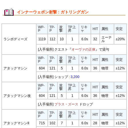
インナーウェポン射撃 : ガトリングガン
WP-
TP-
攻
TP上
リキ
HIT
属性
安定
P
P
撃
昇
ャ
エーテ
ランボディーズ
1119
112
10
1
6.0s
32
±20%
ル
[入手場所] クエスト『
オーヴァの正体
』で貸与
WP-
TP-
攻
TP上
リキ
HIT
属性
安定
P
P
撃
昇
ャ
アタックマシン
604
121
5
1
6.0s
36
物理
±12%
[入手場所] ショップ :
3,200
WP-
TP-
攻
TP上
リキ
HIT
属性
安定
P
P
撃
昇
ャ
アタックマシン改
604
121
5
1
6.0s
36
物理
±12%
[入手場所]
ブラス・ズース
ドロップ
WP-
TP-
攻
TP上
リキ
HIT
属性
安定
P
P
撃
昇
ャ
アタックマシンII
715
102
7
1
6.0s
28
物理
±12%