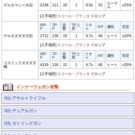
エーテ
デルタマシーネ旧
2238
121
20
1
6.0s
32
±25%
ル
[入手場所]
スコール・ブラッタ
ドロップ
WP-
TP-
攻
TP上
リキ
HIT
属性
安定
P
P
撃
昇
ャ
デルタダダダダ旧
2712
136
20
1
6.7s
48
ヒート
±20%
[入手場所]
スコール・ブラッタ
ドロップ
WP-
TP-
攻
TP上
リキ
HIT
属性
安定
P
P
撃
昇
ャ
コズミックダダダダ
4339
136
32
1
6.7s
48
ヒート
±20%
極
[入手場所]
スコール・ブラッタ
ドロップ
インナーウェポン射撃
01) アサルトライフル
02) デュアルガン
03) ガトリングガン