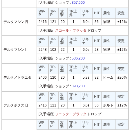
[入手場所] ショップ :
357,500
WP-
TP-
攻
TP上
リキ
HIT
属性
安定
P
P
撃
昇
ャ
デルタマシン旧
2416
121
20
1
6.0s
36
物理
±12%
[入手場所]
スコール・ブラッタ
ドロップ
WP-
TP-
攻
TP上
リキ
HIT
属性
安定
P
P
撃
昇
ャ
デルタマシンII
2248
102
22
1
6.0s
28
物理
±12%
[入手場所] ショップ :
536,200
WP-
TP-
攻
TP上
リキ
HIT
属性
安定
P
P
撃
昇
ャ
デルタメトラエダ
2406
120
20
1
5.3s
32
ビーム
±20%
[入手場所] ショップ :
393,200
WP-
TP-
攻
TP上
リキ
HIT
属性
安定
P
P
撃
昇
ャ
デルタボクス旧
2416
121
20
1
6.0s
36
ボルト
±12%
[入手場所]
ソニック・ブラッタ
ドロップ
WP-
TP-
攻
TP上
リキ
HIT
属性
安定
P
P
撃
昇
ャ