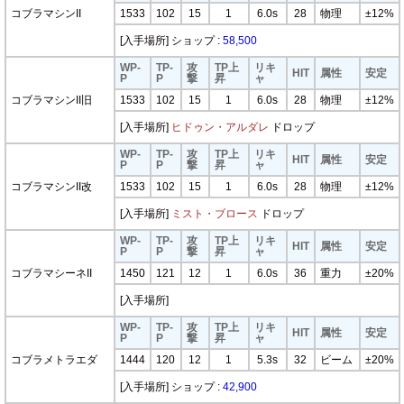
コブラマシンII
1533
102
15
1
6.0s
28
物理
±12%
[入手場所] ショップ :
58,500
WP-
TP-
攻
TP上
リキ
HIT
属性
安定
P
P
撃
昇
ャ
コブラマシンII旧
1533
102
15
1
6.0s
28
物理
±12%
[入手場所]
ヒドゥン・アルダレ
ドロップ
WP-
TP-
攻
TP上
リキ
HIT
属性
安定
P
P
撃
昇
ャ
コブラマシンII改
1533
102
15
1
6.0s
28
物理
±12%
[入手場所]
ミスト・ブロース
ドロップ
WP-
TP-
攻
TP上
リキ
HIT
属性
安定
P
P
撃
昇
ャ
コブラマシーネII
1450
121
12
1
6.0s
36
重力
±20%
[入手場所]
WP-
TP-
攻
TP上
リキ
HIT
属性
安定
P
P
撃
昇
ャ
コブラメトラエダ
1444
120
12
1
5.3s
32
ビーム
±20%
[入手場所] ショップ :
42,900