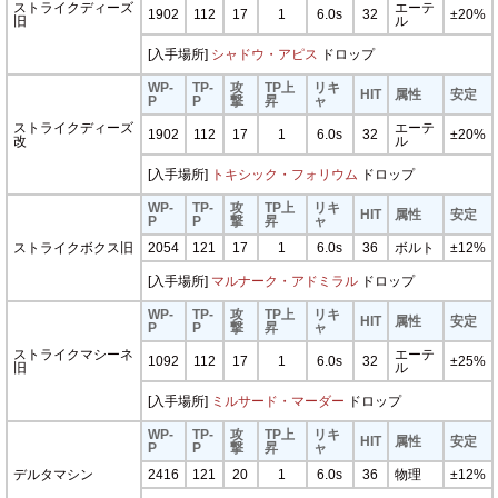
ストライクディーズ
エーテ
1902
112
17
1
6.0s
32
±20%
旧
ル
[入手場所]
シャドウ・アピス
ドロップ
WP-
TP-
攻
TP上
リキ
HIT
属性
安定
P
P
撃
昇
ャ
ストライクディーズ
エーテ
1902
112
17
1
6.0s
32
±20%
改
ル
[入手場所]
トキシック・フォリウム
ドロップ
WP-
TP-
攻
TP上
リキ
HIT
属性
安定
P
P
撃
昇
ャ
ストライクボクス旧
2054
121
17
1
6.0s
36
ボルト
±12%
[入手場所]
マルナーク・アドミラル
ドロップ
WP-
TP-
攻
TP上
リキ
HIT
属性
安定
P
P
撃
昇
ャ
ストライクマシーネ
エーテ
1092
112
17
1
6.0s
32
±25%
旧
ル
[入手場所]
ミルサード・マーダー
ドロップ
WP-
TP-
攻
TP上
リキ
HIT
属性
安定
P
P
撃
昇
ャ
デルタマシン
2416
121
20
1
6.0s
36
物理
±12%