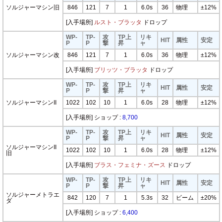
ソルジャーマシン旧
846
121
7
1
6.0s
36
物理
±12%
[入手場所]
ルスト・ブラッタ
ドロップ
WP-
TP-
攻
TP上
リキ
HIT
属性
安定
P
P
撃
昇
ャ
ソルジャーマシン改
846
121
7
1
6.0s
36
物理
±12%
[入手場所]
ブリッツ・ブラッタ
ドロップ
WP-
TP-
攻
TP上
リキ
HIT
属性
安定
P
P
撃
昇
ャ
ソルジャーマシンII
1022
102
10
1
6.0s
28
物理
±12%
[入手場所] ショップ :
8,700
WP-
TP-
攻
TP上
リキ
HIT
属性
安定
P
P
撃
昇
ャ
ソルジャーマシンII
1022
102
10
1
6.0s
28
物理
±12%
旧
[入手場所]
ブラス・フェミナ・ズース
ドロップ
WP-
TP-
攻
TP上
リキ
HIT
属性
安定
P
P
撃
昇
ャ
ソルジャーメトラエ
842
120
7
1
5.3s
32
ビーム
±20%
ダ
[入手場所] ショップ :
6,400