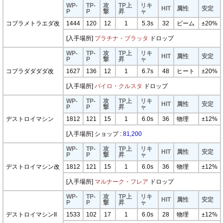
WP-
TP-
攻
TP上
リキ
HIT
属性
安定
P
P
撃
昇
ャ
コブラメトラエダ改
1444
120
12
1
5.3s
32
ビーム
±20%
[入手場所]
プラチナ・ブラッタ
ドロップ
WP-
TP-
攻
TP上
リキ
HIT
属性
安定
P
P
撃
昇
ャ
コブラダダダダ改
1627
136
12
1
6.7s
48
ヒート
±20%
[入手場所]
パイロ・クルスタ
ドロップ
WP-
TP-
攻
TP上
リキ
HIT
属性
安定
P
P
撃
昇
ャ
デストロイマシン
1812
121
15
1
6.0s
36
物理
±12%
[入手場所] ショップ :
81,200
WP-
TP-
攻
TP上
リキ
HIT
属性
安定
P
P
撃
昇
ャ
デストロイマシン改
1812
121
15
1
6.0s
36
物理
±12%
[入手場所]
マルナーク・フレア
ドロップ
WP-
TP-
攻
TP上
リキ
HIT
属性
安定
P
P
撃
昇
ャ
デストロイマシンII
1533
102
17
1
6.0s
28
物理
±12%