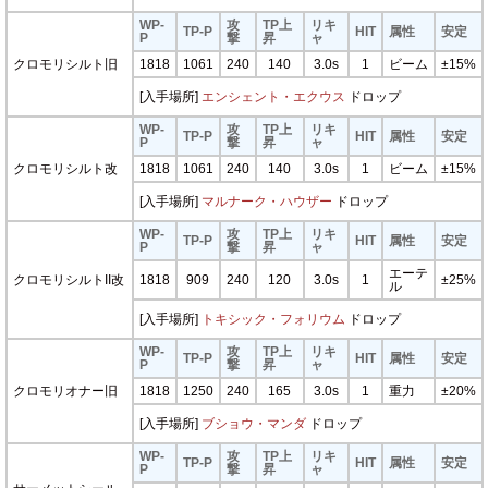
WP-
攻
TP上
リキ
TP-P
HIT
属性
安定
P
撃
昇
ャ
クロモリシルト旧
1818
1061
240
140
3.0s
1
ビーム
±15%
[入手場所]
エンシェント・エクウス
ドロップ
WP-
攻
TP上
リキ
TP-P
HIT
属性
安定
P
撃
昇
ャ
クロモリシルト改
1818
1061
240
140
3.0s
1
ビーム
±15%
[入手場所]
マルナーク・ハウザー
ドロップ
WP-
攻
TP上
リキ
TP-P
HIT
属性
安定
P
撃
昇
ャ
エーテ
クロモリシルトII改
1818
909
240
120
3.0s
1
±25%
ル
[入手場所]
トキシック・フォリウム
ドロップ
WP-
攻
TP上
リキ
TP-P
HIT
属性
安定
P
撃
昇
ャ
クロモリオナー旧
1818
1250
240
165
3.0s
1
重力
±20%
[入手場所]
ブショウ・マンダ
ドロップ
WP-
攻
TP上
リキ
TP-P
HIT
属性
安定
P
撃
昇
ャ