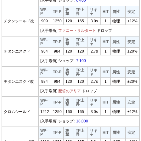
[入手場所] ショップ :
6,400
WP-
攻
TP上
リキ
TP-P
HIT
属性
安定
P
撃
昇
ャ
チタンシールド改
909
1250
120
165
3.0s
1
物理
±12%
[入手場所]
ファニー・サルタート
ドロップ
WP-
攻
TP上
リキ
TP-P
HIT
属性
安定
P
撃
昇
ャ
チタンエスクド
984
984
120
120
2.7s
1
物理
±20%
[入手場所] ショップ :
7,100
WP-
攻
TP上
リキ
TP-P
HIT
属性
安定
P
撃
昇
ャ
チタンエスクド改
984
984
120
120
2.7s
1
物理
±20%
[入手場所]
魔笛のアリア
ドロップ
WP-
攻
TP上
リキ
TP-P
HIT
属性
安定
P
撃
昇
ャ
クロムシールド
1212
1250
160
165
3.0s
1
物理
±12%
[入手場所] ショップ :
18,000
WP-
攻
TP上
リキ
TP-P
HIT
属性
安定
P
撃
昇
ャ