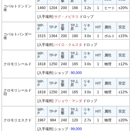
P
撃
昇
ャ
コバルトドンドン
1460
1204
200
166
3.2s
1
ヒート
±20%
改
[入手場所]
サグ・メピテス
ドロップ
WP-
攻
TP上
リキ
TP-P
HIT
属性
安定
P
撃
昇
ャ
コバルトバンダー
1515
1364
200
180
3.0s
1
ボルト
±15%
改
[入手場所]
パイロ・クルスタ
ドロップ
WP-
攻
TP上
リキ
TP-P
HIT
属性
安定
P
撃
昇
ャ
クロモリシールド
1818
1250
240
165
3.0s
1
物理
±12%
[入手場所] ショップ :
90,000
WP-
攻
TP上
リキ
TP-P
HIT
属性
安定
P
撃
昇
ャ
クロモリシールド
1818
1250
240
165
3.0s
1
物理
±12%
旧
[入手場所]
ブショウ・マンダ
ドロップ
WP-
攻
TP上
リキ
TP-P
HIT
属性
安定
P
撃
昇
ャ
クロモリエスクド
1967
984
240
120
2.7s
1
物理
±20%
[入手場所] ショップ :
99,000