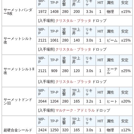
WP-
攻
TP上
リキ
TP-P
HIT
属性
安定
P
撃
昇
ャ
サーメットバンダ
1972
1408
280
200
3.3s
1
物理
±15%
ーII改
[入手場所]
クリスタル・ブラッタ
ドロップ
WP-
攻
TP上
リキ
TP-P
HIT
属性
安定
P
撃
昇
ャ
サーメットシルト
2121
1061
280
140
3.0s
1
ビーム
±15%
改
[入手場所]
クリスタル・ブラッタ
ドロップ
WP-
攻
TP上
リキ
TP-P
HIT
属性
安定
P
撃
昇
ャ
サーメットシルトII
エーテ
2121
909
280
120
3.0s
1
±25%
改
ル
[入手場所]
クリスタル・ブラッタ
ドロップ
WP-
攻
TP上
リキ
TP-P
HIT
属性
安定
P
撃
昇
ャ
サーメットドンド
2044
1204
280
165
3.2s
1
ヒート
±20%
ン旧
[入手場所]
マルナーク・アドミラル
ドロップ
WP-
攻
TP上
リキ
TP-P
HIT
属性
安定
P
撃
昇
ャ
超硬合金シールド
2424
1250
320
165
3.0s
1
物理
±12%