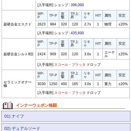
[入手場所] ショップ :
396,000
WP-
攻
TP上
リキ
TP-P
HIT
属性
安定
P
撃
昇
ャ
超硬合金エスクド
2623
984
320
120
2.7s
1
物理
±20%
[入手場所] ショップ :
435,600
WP-
攻
TP上
リキ
TP-P
HIT
属性
安定
P
撃
昇
ャ
エーテ
超硬合金シルトII旧
2424
909
320
120
3.0s
1
±25%
ル
[入手場所]
スコール・ブラッタ
ドロップ
WP-
攻
TP上
リキ
TP-P
HIT
属性
安定
P
撃
昇
ャ
セラミックオナー
3030
1250
400
165
3.0s
1
重力
±20%
極
[入手場所]
スコール・ブラッタ
ドロップ
インナーウェポン格闘
01) ナイフ
02) デュアルソード