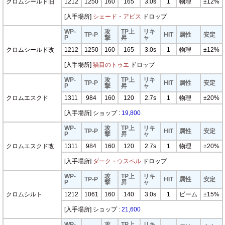
クロムシールド旧
1212
1250
160
165
3.0s
1
物理
±12%
[入手場所]
シェード・アピス
ドロップ
WP-
攻
TP上
リキ
TP-P
HIT
属性
安定
P
撃
昇
ャ
クロムシールド改
1212
1250
160
165
3.0s
1
物理
±12%
[入手場所]
猫目のトゥエ
ドロップ
WP-
攻
TP上
リキ
TP-P
HIT
属性
安定
P
撃
昇
ャ
クロムエスクド
1311
984
160
120
2.7s
1
物理
±20%
[入手場所] ショップ :
19,800
WP-
攻
TP上
リキ
TP-P
HIT
属性
安定
P
撃
昇
ャ
クロムエスクド改
1311
984
160
120
2.7s
1
物理
±20%
[入手場所]
ダーク・ウスペル
ドロップ
WP-
攻
TP上
リキ
TP-P
HIT
属性
安定
P
撃
昇
ャ
クロムシルト
1212
1061
160
140
3.0s
1
ビーム
±15%
[入手場所] ショップ :
21,600
WP-
攻
TP上
リキ