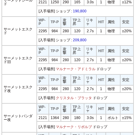
サーメットシール
2121
1250
290
165
3.0s
1
物理
±12%
ド
[入手場所] ショップ :
190,800
WP-
攻
TP上
リキ
TP-P
HIT
属性
安定
P
撃
昇
ャ
サーメットエスク
2295
984
280
120
2.7s
1
物理
±20%
ド
[入手場所] ショップ :
209,800
WP-
攻
TP上
リキ
TP-P
HIT
属性
安定
P
撃
昇
ャ
サーメットエスク
2295
984
280
120
2.7s
1
物理
±20%
ド旧
[入手場所]
マルナーク・アドミラル
ドロップ
WP-
攻
TP上
リキ
TP-P
HIT
属性
安定
P
撃
昇
ャ
サーメットエスク
2295
984
280
120
2.7s
1
物理
±20%
ド改
[入手場所]
クリスタル・ブラッタ
ドロップ
WP-
攻
TP上
リキ
TP-P
HIT
属性
安定
P
撃
昇
ャ
サーメットバンダ
2121
1364
280
180
3.0s
1
ボルト
±15%
ー改
[入手場所]
マルナーク・リボルブ
ドロップ