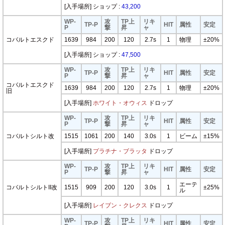
[入手場所] ショップ :
43,200
WP-
攻
TP上
リキ
TP-P
HIT
属性
安定
P
撃
昇
ャ
コバルトエスクド
1639
984
200
120
2.7s
1
物理
±20%
[入手場所] ショップ :
47,500
WP-
攻
TP上
リキ
TP-P
HIT
属性
安定
P
撃
昇
ャ
コバルトエスクド
1639
984
200
120
2.7s
1
物理
±20%
旧
[入手場所]
ホワイト・オウィス
ドロップ
WP-
攻
TP上
リキ
TP-P
HIT
属性
安定
P
撃
昇
ャ
コバルトシルト改
1515
1061
200
140
3.0s
1
ビーム
±15%
[入手場所]
プラチナ・ブラッタ
ドロップ
WP-
攻
TP上
リキ
TP-P
HIT
属性
安定
P
撃
昇
ャ
エーテ
コバルトシルトII改
1515
909
200
120
3.0s
1
±25%
ル
[入手場所]
レイブン・クレクス
ドロップ
WP-
攻
TP上
リキ
TP-P
HIT
属性
安定