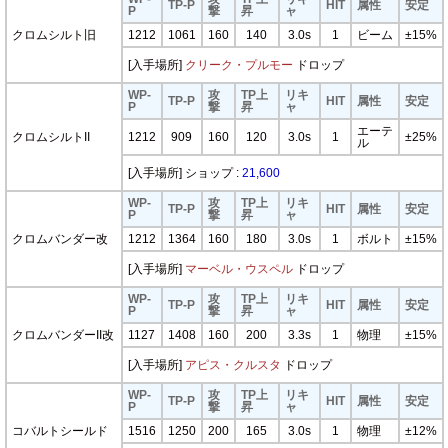
TP-P
HIT
属性
安定
P
撃
昇
ャ
クロムシルト旧
1212
1061
160
140
3.0s
1
ビーム
±15%
[入手場所]
クリーク・プルモー
ドロップ
WP-
攻
TP上
リキ
TP-P
HIT
属性
安定
P
撃
昇
ャ
エーテ
クロムシルトII
1212
909
160
120
3.0s
1
±25%
ル
[入手場所] ショップ :
21,600
WP-
攻
TP上
リキ
TP-P
HIT
属性
安定
P
撃
昇
ャ
クロムバンダー改
1212
1364
160
180
3.0s
1
ボルト
±15%
[入手場所]
マーベル・ウスペル
ドロップ
WP-
攻
TP上
リキ
TP-P
HIT
属性
安定
P
撃
昇
ャ
クロムバンダーII改
1127
1408
160
200
3.3s
1
物理
±15%
[入手場所]
アピス・クルスタ
ドロップ
WP-
攻
TP上
リキ
TP-P
HIT
属性
安定
P
撃
昇
ャ
コバルトシールド
1516
1250
200
165
3.0s
1
物理
±12%