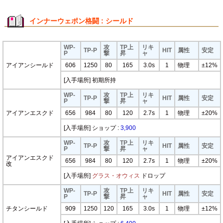
インナーウェポン格闘 : シールド
WP-
攻
TP上
リキ
TP-P
HIT
属性
安定
P
撃
昇
ャ
アイアンシールド
606
1250
80
165
3.0s
1
物理
±12%
[入手場所] 初期所持
WP-
攻
TP上
リキ
TP-P
HIT
属性
安定
P
撃
昇
ャ
アイアンエスクド
656
984
80
120
2.7s
1
物理
±20%
[入手場所] ショップ :
3,900
WP-
攻
TP上
リキ
TP-P
HIT
属性
安定
P
撃
昇
ャ
アイアンエスクド
656
984
80
120
2.7s
1
物理
±20%
改
[入手場所]
グラス・オウィス
ドロップ
WP-
攻
TP上
リキ
TP-P
HIT
属性
安定
P
撃
昇
ャ
チタンシールド
909
1250
120
165
3.0s
1
物理
±12%