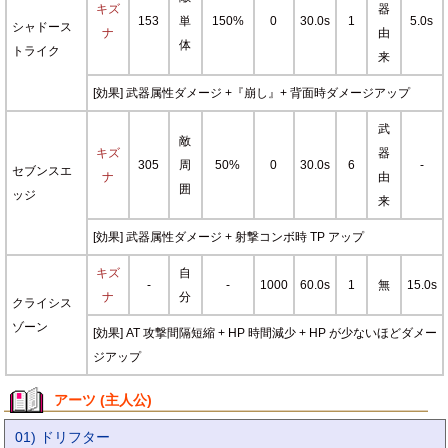
キズ
器
153
単
150%
0
30.0s
1
5.0s
シャドース
ナ
由
体
トライク
来
[効果] 武器属性ダメージ +『崩し』+ 背面時ダメージアップ
武
敵
キズ
器
305
周
50%
0
30.0s
6
-
セブンスエ
ナ
由
囲
ッジ
来
[効果] 武器属性ダメージ + 射撃コンボ時 TP アップ
キズ
自
-
-
1000
60.0s
1
無
15.0s
ナ
分
クライシス
ゾーン
[効果] AT 攻撃間隔短縮 + HP 時間減少 + HP が少ないほどダメー
ジアップ
アーツ (主人公)
01) ドリフター