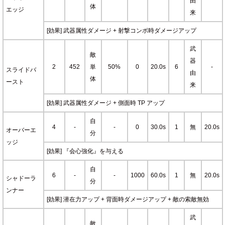
由
体
エッジ
来
[効果] 武器属性ダメージ + 射撃コンボ時ダメージアップ
武
敵
器
2
452
単
50%
0
20.0s
6
-
スライドバ
由
体
ースト
来
[効果] 武器属性ダメージ + 側面時 TP アップ
自
4
-
-
0
30.0s
1
無
20.0s
オーバーエ
分
ッジ
[効果] 『会心強化』を与える
自
6
-
-
1000
60.0s
1
無
20.0s
シャドーラ
分
ンナー
[効果] 潜在力アップ + 背面時ダメージアップ + 敵の索敵無効
武
敵