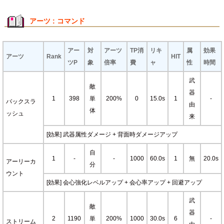
アーツ : コマンド
アー
対
アーツ
TP消
リキ
属
効果
アーツ
Rank
HIT
ツP
象
倍率
費
ャ
性
時間
武
敵
器
1
398
単
200%
0
15.0s
1
-
バックスラ
由
体
ッシュ
来
[効果] 武器属性ダメージ + 背面時ダメージアップ
自
1
-
-
1000
60.0s
1
無
20.0s
アーリーカ
分
ウント
[効果] 会心強化レベルアップ + 会心率アップ + 回避アップ
武
敵
器
2
1190
単
200%
1000
30.0s
6
-
ストリーム