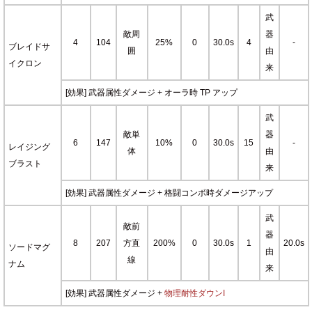
武
敵周
器
4
104
25%
0
30.0s
4
-
ブレイドサ
囲
由
イクロン
来
[効果] 武器属性ダメージ + オーラ時 TP アップ
武
敵単
器
6
147
10%
0
30.0s
15
-
レイジング
体
由
ブラスト
来
[効果] 武器属性ダメージ + 格闘コンボ時ダメージアップ
武
敵前
器
8
207
方直
200%
0
30.0s
1
20.0s
ソードマグ
由
線
ナム
来
[効果] 武器属性ダメージ +
物理耐性ダウンI