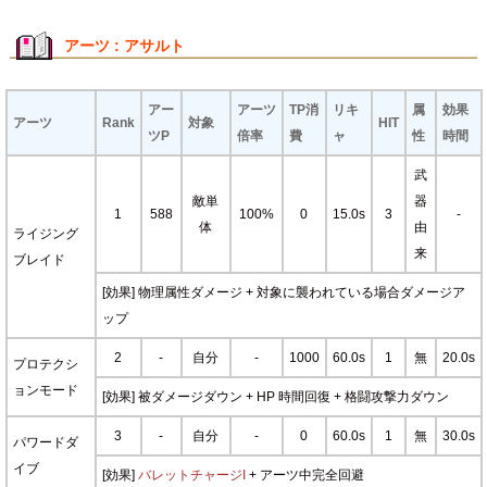
アーツ : アサルト
アー
アーツ
TP消
リキ
属
効果
アーツ
Rank
対象
HIT
ツP
倍率
費
ャ
性
時間
武
敵単
器
1
588
100%
0
15.0s
3
-
体
由
ライジング
来
ブレイド
[効果] 物理属性ダメージ + 対象に襲われている場合ダメージア
ップ
2
-
自分
-
1000
60.0s
1
無
20.0s
プロテクシ
ョンモード
[効果] 被ダメージダウン + HP 時間回復 + 格闘攻撃力ダウン
3
-
自分
-
0
60.0s
1
無
30.0s
パワードダ
イブ
[効果]
バレットチャージI
+ アーツ中完全回避