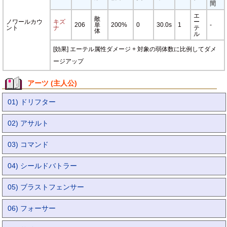
間
エ
敵
ノワールカウ
キズ
ー
206
単
200%
0
30.0s
1
-
ント
ナ
テ
体
ル
[効果] エーテル属性ダメージ + 対象の弱体数に比例してダメ
ージアップ
アーツ (主人公)
01) ドリフター
02) アサルト
03) コマンド
04) シールドバトラー
05) ブラストフェンサー
06) フォーサー