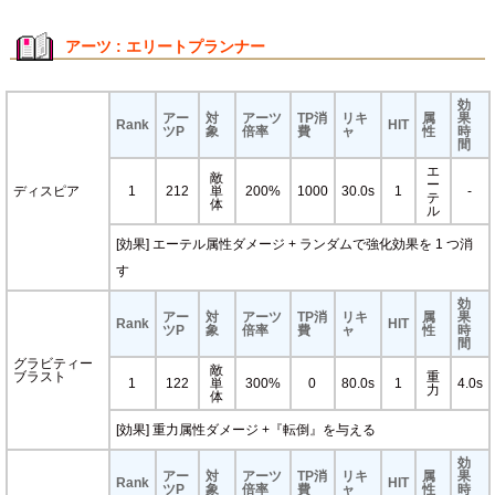
アーツ : エリートプランナー
効
アー
対
アーツ
TP消
リキ
属
果
Rank
HIT
ツP
象
倍率
費
ャ
性
時
間
エ
敵
ー
ディスピア
1
212
単
200%
1000
30.0s
1
-
テ
体
ル
[効果] エーテル属性ダメージ + ランダムで強化効果を 1 つ消
す
効
アー
対
アーツ
TP消
リキ
属
果
Rank
HIT
ツP
象
倍率
費
ャ
性
時
間
グラビティー
敵
ブラスト
重
1
122
単
300%
0
80.0s
1
4.0s
力
体
[効果] 重力属性ダメージ +『転倒』を与える
効
アー
対
アーツ
TP消
リキ
属
果
Rank
HIT
ツP
象
倍率
費
ャ
性
時