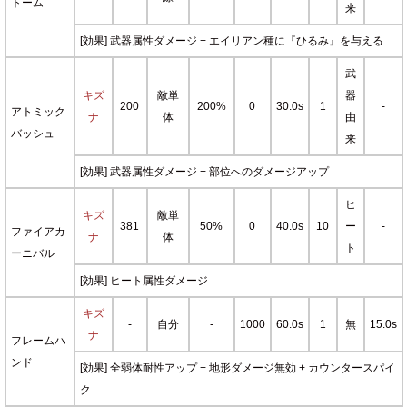
トーム
来
[効果] 武器属性ダメージ + エイリアン種に『ひるみ』を与える
武
キズ
敵単
器
200
200%
0
30.0s
1
-
アトミック
ナ
体
由
バッシュ
来
[効果] 武器属性ダメージ + 部位へのダメージアップ
ヒ
キズ
敵単
381
50%
0
40.0s
10
ー
-
ファイアカ
ナ
体
ト
ーニバル
[効果] ヒート属性ダメージ
キズ
-
自分
-
1000
60.0s
1
無
15.0s
ナ
フレームハ
ンド
[効果] 全弱体耐性アップ + 地形ダメージ無効 + カウンタースパイ
ク