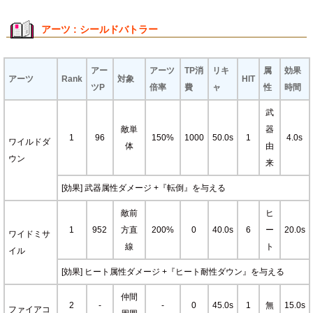
アーツ : シールドバトラー
アー
アーツ
TP消
リキ
属
効果
アーツ
Rank
対象
HIT
ツP
倍率
費
ャ
性
時間
武
敵単
器
1
96
150%
1000
50.0s
1
4.0s
ワイルドダ
体
由
ウン
来
[効果] 武器属性ダメージ +『転倒』を与える
敵前
ヒ
1
952
方直
200%
0
40.0s
6
ー
20.0s
ワイドミサ
線
ト
イル
[効果] ヒート属性ダメージ +『ヒート耐性ダウン』を与える
仲間
2
-
-
0
45.0s
1
無
15.0s
ファイアコ