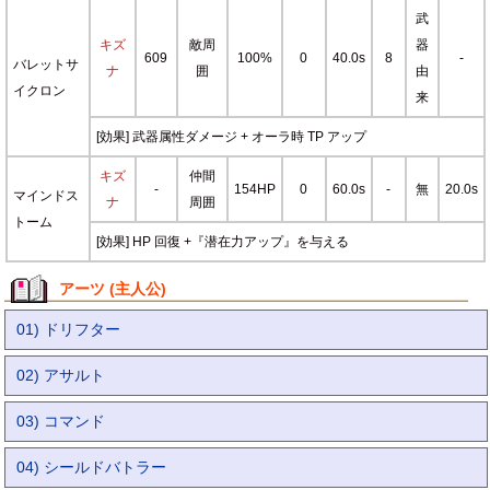
武
キズ
敵周
器
609
100%
0
40.0s
8
-
バレットサ
ナ
囲
由
イクロン
来
[効果] 武器属性ダメージ + オーラ時 TP アップ
キズ
仲間
-
154HP
0
60.0s
-
無
20.0s
マインドス
ナ
周囲
トーム
[効果] HP 回復 +『潜在力アップ』を与える
アーツ (主人公)
01) ドリフター
02) アサルト
03) コマンド
04) シールドバトラー