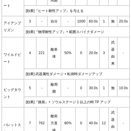
周囲
ート
[効果]『ヒート耐性アップ』を与える
3
-
自分
-
1000
60.0s
1
無
20.0s
アイアンプ
リズン
[効果]『物理耐性アップ』+ 範囲スパイクダメージ
武
敵単
器
4
221
50%
0
20.0s
3
-
ワイルドビ
体
由
ート
来
[効果] 武器属性ダメージ + 転倒時ダメージアップ
敵周
5
-
-
0
30.0s
1
無
10.0s
ビッグタウ
囲
ント
[効果]『挑発』+ ソウルステージ 1 以上の時 TP アップ
武
敵前
器
7
762
方直
80%
0
40.0s
12
-
バレットス
由
線