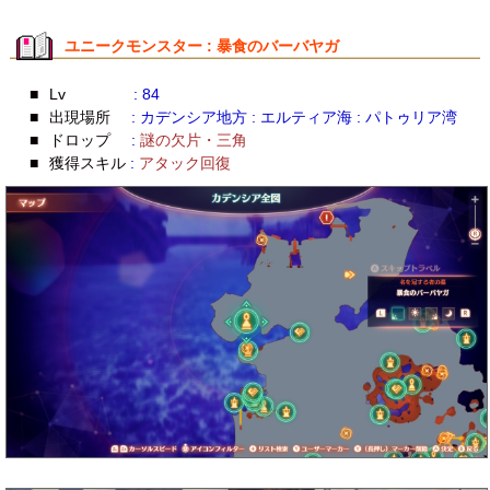
ユニークモンスター : 暴食のバーバヤガ
■
Lv
: 84
■
出現場所
: カデンシア地方 : エルティア海 : パトゥリア湾
■
ドロップ
:
謎の欠片・三角
■
獲得スキル
:
アタック回復