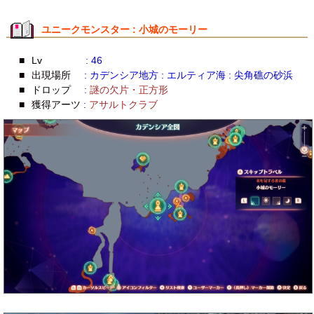
ユニークモンスター : 小城のモーリー
■
Lv
: 46
■
出現場所
: カデンシア地方 : エルティア海 : 尖角礁の砂浜
■
ドロップ
:
謎の欠片・正方形
■
獲得アーツ
:
アサルトクラブ