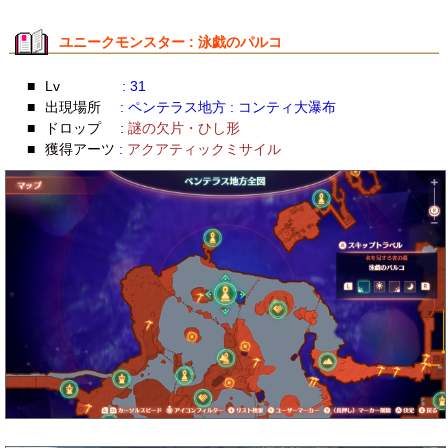
ユニークモンスター : 泳戯のパルコ
■
Lv
: 31
■
出現場所
: ペンテラス地方 : コンティ大瀑布
■
ドロップ
:
謎の欠片・ひし形
■
獲得アーツ
:
アクアティックミサイル