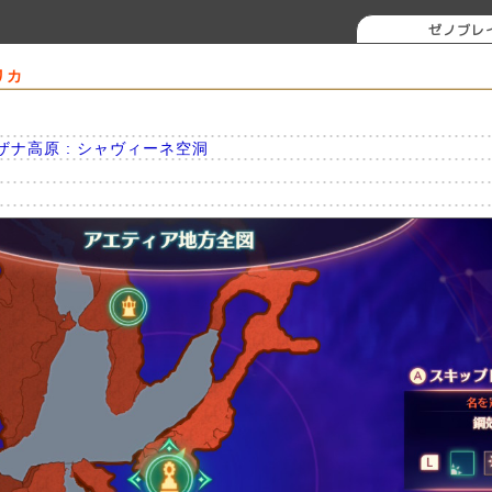
ゼノブレ
リカ
イザナ高原 : シャヴィーネ空洞