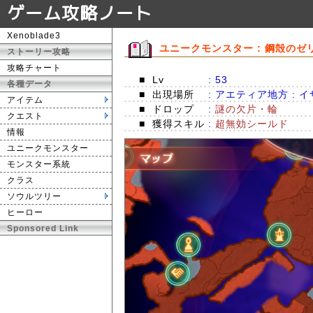
ゲーム攻略ノート
Xenoblade3
ユニークモンスター : 鋼殻のゼ
ストーリー攻略
攻略チャート
■
Lv
: 53
各種データ
■
出現場所
: アエティア地方 : 
アイテム
■
ドロップ
:
謎の欠片・輪
クエスト
■
獲得スキル
:
超無効シールド
情報
ユニークモンスター
モンスター系統
クラス
ソウルツリー
ヒーロー
Sponsored Link