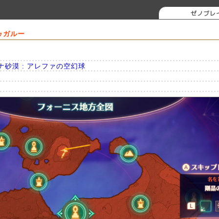
ゼノブレ
ゥガルー
ダナ砂漠 : アレファの空幻球