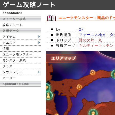
ゲーム攻略ノート
Xenoblade3
ユニークモンスター : 剛晶のド
ストーリー攻略
攻略チャート
■
Lv
: 27
各種データ
■
出現場所
: フォーニス地方 : 
アイテム
■
ドロップ
:
謎の欠片・丸
クエスト
■
獲得アーツ
:
ギルティーキッチン
情報
ユニークモンスター
モンスター系統
クラス
ソウルツリー
ヒーロー
Sponsored Link