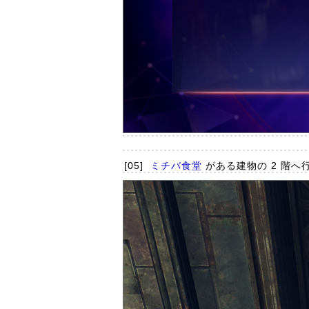
[05]
ミチバ食堂
がある建物の 2 階