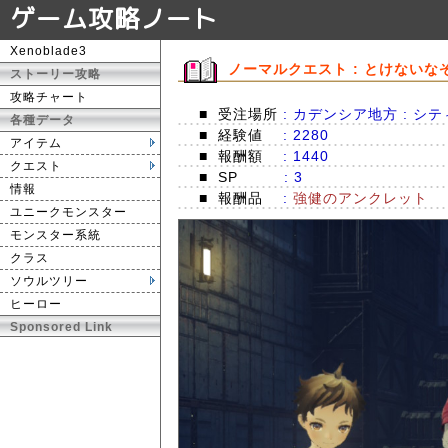
ゲーム攻略ノート
Xenoblade3
ノーマルクエスト : とけないな
ストーリー攻略
攻略チャート
■
受注場所
: カデンシア地方 : シ
各種データ
■
経験値
: 2280
アイテム
■
報酬額
: 1440
クエスト
■
SP
: 3
情報
■
報酬品
:
強健のアンクレット
ユニークモンスター
モンスター系統
クラス
ソウルツリー
ヒーロー
Sponsored Link