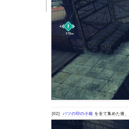
[02]
バツの印の小箱
を全て集めた後、