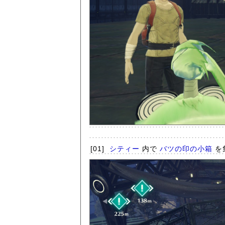
[01]
シティー
内で
バツの印の小箱
を