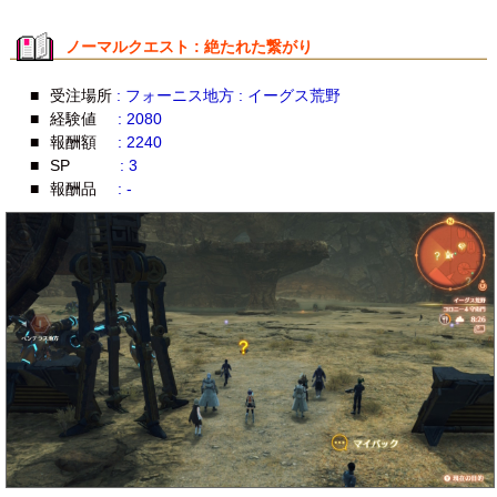
ノーマルクエスト : 絶たれた繋がり
■
受注場所
: フォーニス地方 : イーグス荒野
■
経験値
: 2080
■
報酬額
: 2240
■
SP
: 3
■
報酬品
: -