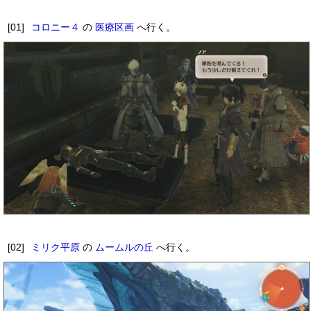
[01]
コロニー４
の
医療区画
へ行く。
[02]
ミリク平原
の
ムームルの丘
へ行く。