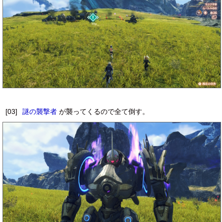
[03]
謎の襲撃者
が襲ってくるので全て倒す。