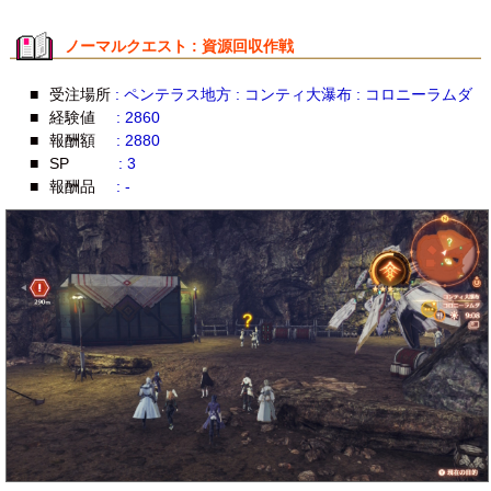
ノーマルクエスト : 資源回収作戦
■
受注場所
: ペンテラス地方 : コンティ大瀑布 : コロニーラムダ
■
経験値
: 2860
■
報酬額
: 2880
■
SP
: 3
■
報酬品
: -