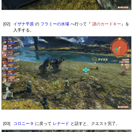
[02]
イザナ平原
の
フラミーの水場
へ行って『
謎のカードキー
』を
入手する。
[03]
コロニー９
に戻って
レナード
と話すと、クエスト完了。