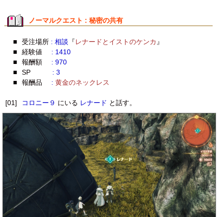
ノーマルクエスト : 秘密の共有
■
受注場所
: 相談
『
レナードとイストのケンカ
』
■
経験値
: 1410
■
報酬額
: 970
■
SP
: 3
■
報酬品
:
黄金のネックレス
[01]
コロニー９
にいる
レナード
と話す。