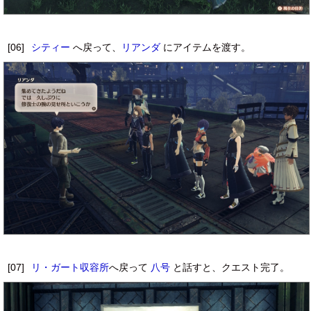
[06]
シティー
へ戻って、
リアンダ
にアイテムを渡す。
[07]
リ・ガート収容所
へ戻って
八号
と話すと、クエスト完了。