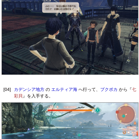
[04]
カデンシア地方
の
エルティア海
へ行って、
プクポカ
から『
七
彩貝
』を入手する。