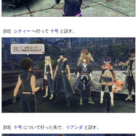
[02]
シティー
へ行って
十号
と話す。
[03]
十号
について行った先で、
リアンダ
と話す。