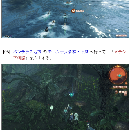
[05]
ペンテラス地方
の
モルクナ大森林・下層
へ行って、『
メテシ
ア樹脂
』を入手する。