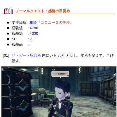
ノーマルクエスト : 感情の目覚め
■
受注場所
: 相談
『
コロニー０の任務
』
■
経験値
: 4780
■
報酬額
: 4330
■
SP
: 3
■
報酬品
: -
[01]
リ・ガート収容所
内にいる
八号
と話し、場所を変えて、再び
話す。