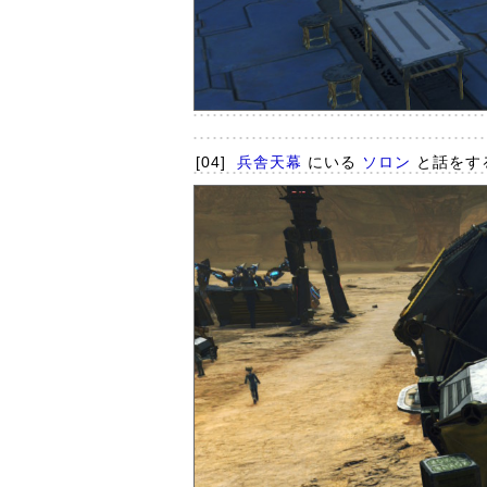
[04]
兵舎天幕
にいる
ソロン
と話をす