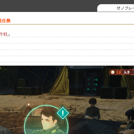
ゼノブレ
伐任務
作戦
』