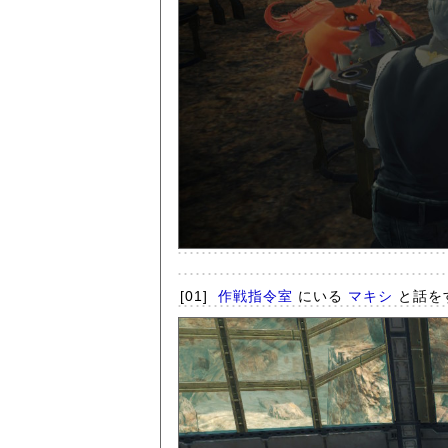
[01]
作戦指令室
にいる
マキシ
と話を