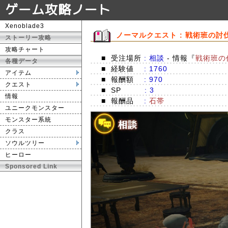
ゲーム攻略ノート
Xenoblade3
ノーマルクエスト : 戦術班の討
ストーリー攻略
攻略チャート
■
受注場所
: 相談
- 情報『
戦術班の
各種データ
■
経験値
: 1760
アイテム
■
報酬額
: 970
クエスト
■
SP
: 3
情報
■
報酬品
:
石帯
ユニークモンスター
モンスター系統
クラス
ソウルツリー
ヒーロー
Sponsored Link