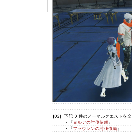
[02]
下記 3 件のノーマルクエストを
・『
ヨルデの討伐依頼
』
・『
フラウレンの討伐依頼
』