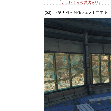
・『
ジェレミィの討伐依頼
』
[03]
上記 3 件の討伐クエスト完了後、