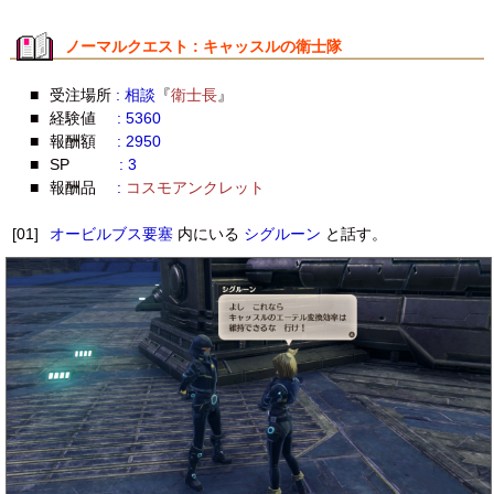
ノーマルクエスト : キャッスルの衛士隊
■
受注場所
: 相談
『
衛士長
』
■
経験値
: 5360
■
報酬額
: 2950
■
SP
: 3
■
報酬品
:
コスモアンクレット
[01]
オービルブス要塞
内にいる
シグルーン
と話す。