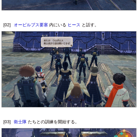
[02]
オービルブス要塞
内にいる
ヒース
と話す。
[03]
衛士隊
たちとの訓練を開始する。