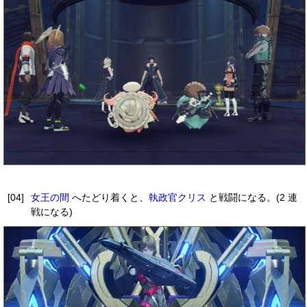
[04]
女王の間
へたどり着くと、
執政官クリス
と戦闘になる。(2 連
戦になる)