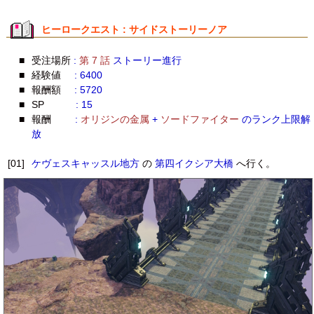
ヒーロークエスト : サイドストーリーノア
■
受注場所
:
第 7 話
ストーリー進行
■
経験値
: 6400
■
報酬額
: 5720
■
SP
: 15
■
報酬
:
オリジンの金属
+
ソードファイター
のランク上限解
放
[01]
ケヴェスキャッスル地方
の
第四イクシア大橋
へ行く。