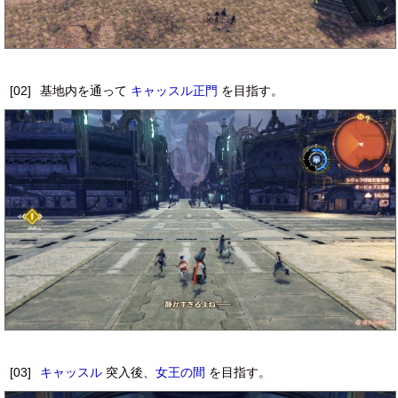
[02]
基地内を通って
キャッスル正門
を目指す。
[03]
キャッスル
突入後、
女王の間
を目指す。