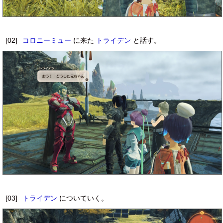
[02]
コロニーミュー
に来た
トライデン
と話す。
[03]
トライデン
についていく。