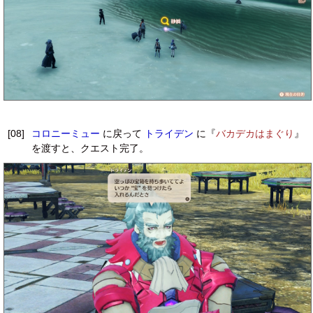
[08]
コロニーミュー
に戻って
トライデン
に『
バカデカはまぐり
』
を渡すと、クエスト完了。