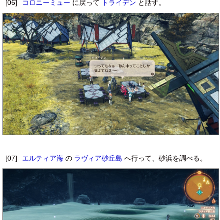
[06]
コロニーミュー
に戻って
トライデン
と話す。
[07]
エルティア海
の
ラヴィア砂丘島
へ行って、砂浜を調べる。