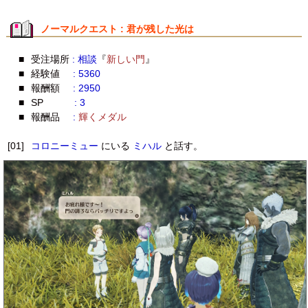
ノーマルクエスト : 君が残した光は
■
受注場所
: 相談
『
新しい門
』
■
経験値
: 5360
■
報酬額
: 2950
■
SP
: 3
■
報酬品
:
輝くメダル
[01]
コロニーミュー
にいる
ミハル
と話す。