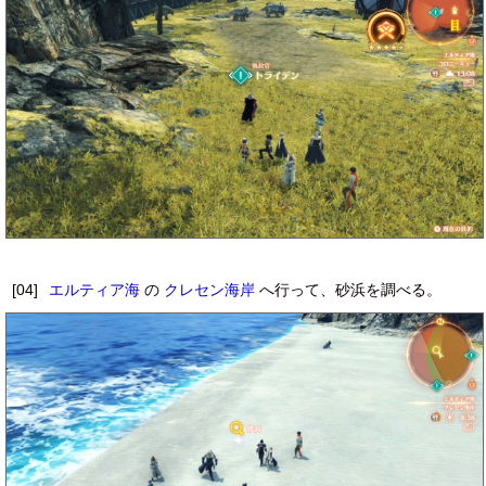
[04]
エルティア海
の
クレセン海岸
へ行って、砂浜を調べる。