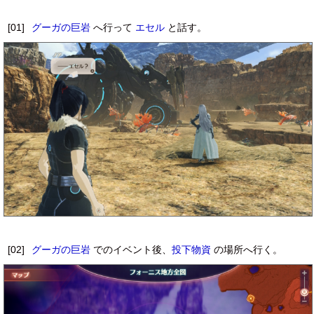
[01]
グーガの巨岩
へ行って
エセル
と話す。
[02]
グーガの巨岩
でのイベント後、
投下物資
の場所へ行く。