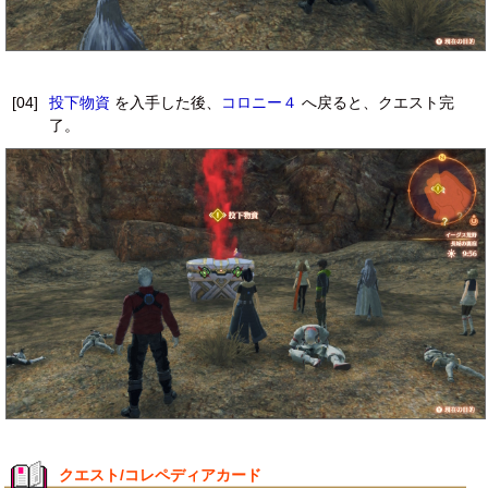
[04]
投下物資
を入手した後、
コロニー４
へ戻ると、クエスト完
了。
クエスト/コレペディアカード