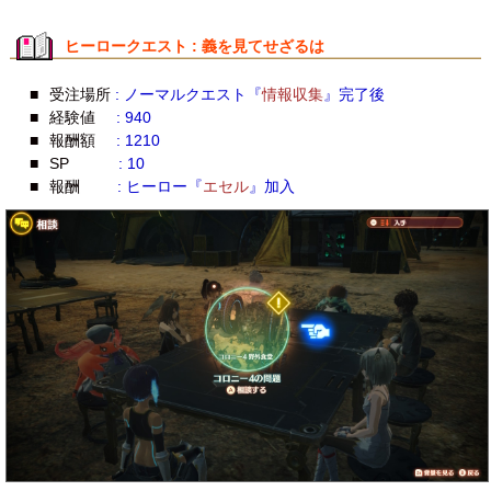
ヒーロークエスト : 義を見てせざるは
■
受注場所
: ノーマルクエスト『
情報収集
』完了後
■
経験値
: 940
■
報酬額
: 1210
■
SP
: 10
■
報酬
: ヒーロー『
エセル
』加入