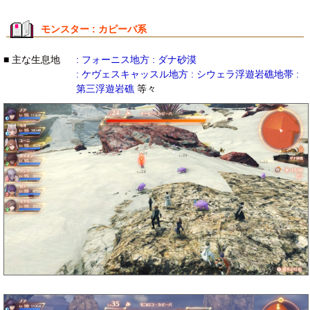
モンスター : カピーバ系
■ 主な生息地
: フォーニス地方 : ダナ砂漠
: ケヴェスキャッスル地方 : シウェラ浮遊岩礁地帯 :
第三浮遊岩礁
等々