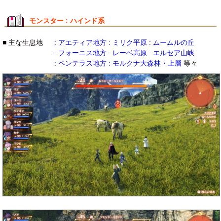
モンスター : ハインド系
■ 主な生息地
: アエティア地方 : ミリク平原 : ムームルの丘
: フォーニス地方 : レーベ高原 : エルセア山峡
: ペンテラス地方 : モルクナ大森林・上層
等々