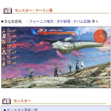
モンスター : マーリン系
■ 主な生息地
: フォーニス地方 : ダナ砂漠 : ナパム丘陵
等々
モンスター
■ モンスター系統一覧