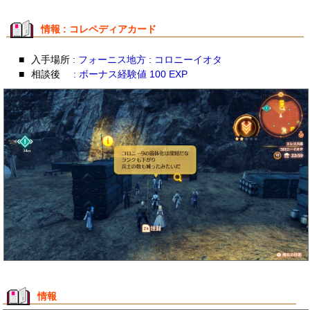
情報 : コレペディアカード
■
入手場所
: フォーニス地方 : コロニーイオタ
■
相談後
: ボーナス経験値 100 EXP
情報