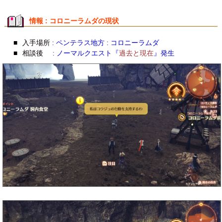
情報 : コロニーラムダの現状
■
入手場所
: ペンテラス地方 : コロニーラムダ
■
相談後
: ノーマルクエスト『
過去と現在
』発生