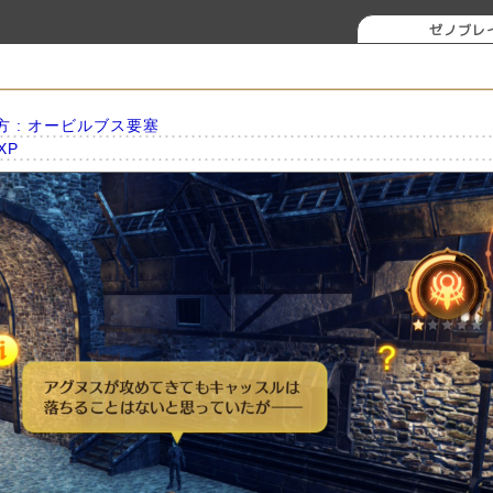
ゼノブレ
方 : オービルブス要塞
XP