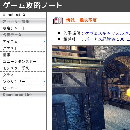
ゲーム攻略ノート
Xenoblade3
情報 : 難攻不落
ストーリー攻略
攻略チャート
■
入手場所
: ケヴェスキャッスル地
各種データ
■
相談後
: ボーナス経験値 100 E
アイテム
クエスト
情報
ユニークモンスター
モンスター系統
クラス
ソウルツリー
ヒーロー
Sponsored Link