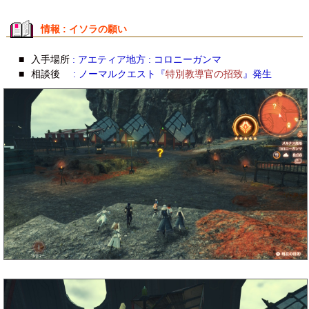
情報 : イソラの願い
■
入手場所
: アエティア地方 : コロニーガンマ
■
相談後
: ノーマルクエスト『
特別教導官の招致
』発生