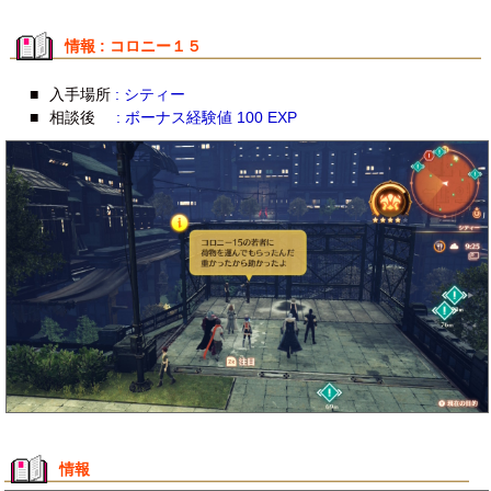
情報 : コロニー１５
■
入手場所
: シティー
■
相談後
: ボーナス経験値 100 EXP
情報