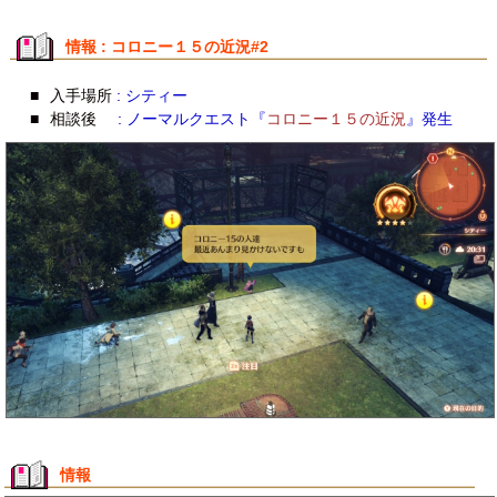
情報 : コロニー１５の近況#2
■
入手場所
: シティー
■
相談後
: ノーマルクエスト『
コロニー１５の近況
』発生
情報