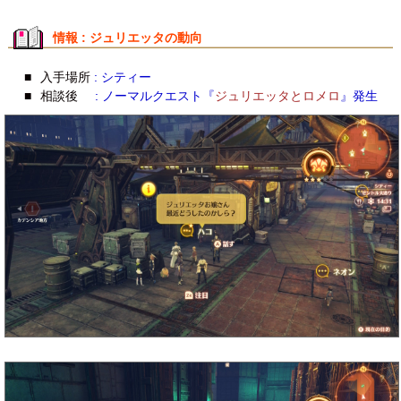
情報 : ジュリエッタの動向
■
入手場所
: シティー
■
相談後
: ノーマルクエスト『
ジュリエッタとロメロ
』発生