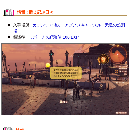
情報 : 耐え忍ぶ日々
■
入手場所
: カデンシア地方 : アグヌスキャッスル : 天還の処刑
場
■
相談後
: ボーナス経験値 100 EXP